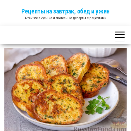
Skip
Рецепты на завтрак, обед и ужин
to
А так же вкусные и полезные десерты с рецептами
the
content