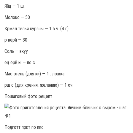
Яйц — 1 ш.
Молоко — 50
Крмал тельй курзны — 1,5 ч. (4 г)
р вёрй — 30
Соль — вкуу
ец ёрй ы — по с
Мас ртель (для ки) — 1 . ложка
рш с (для крения, желанию) — 1 оч
Пошаговый фото рецепт
Подготт пркт по пис.