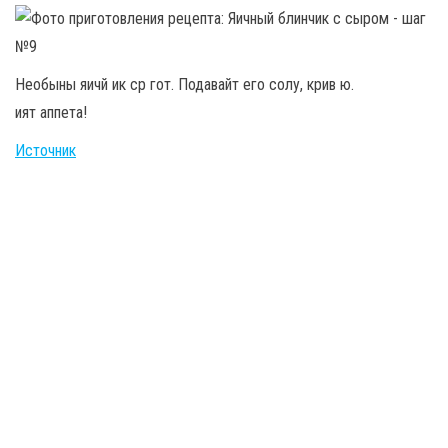
Необыны яичй ик ср гот. Подавайт его солу, крив ю.
ият аппета!
Источник