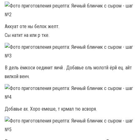
Аккуат оте ны белок желт.
Сы натит на или р тке.
В дель ёмкоси оединит яичй . Добавье оль молотй ёрй ец. айт
вилкой венч.
Добавье ах. Хоро емеше, т крмал тю асворя.