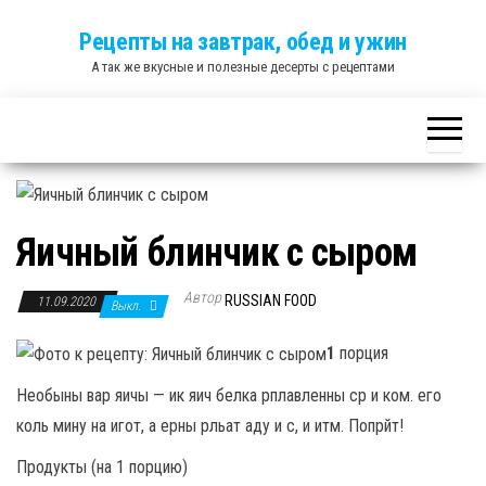
Skip
Рецепты на завтрак, обед и ужин
to
А так же вкусные и полезные десерты с рецептами
the
content
Яичный блинчик с сыром
Автор
RUSSIAN FOOD
11.09.2020
Выкл.
1
порция
Необыны вар яичы — ик яич белка рплавленны ср и ком. его
коль мину на игот, а ерны рльат аду и с, и итм. Попрйт!
Продукты (на 1 порцию)