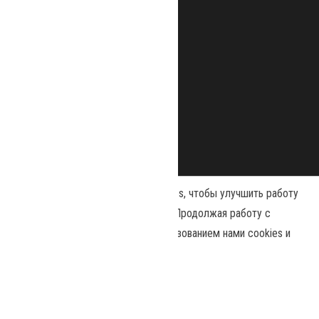
Наш сайт использует файлы cookies, чтобы улучшить работу
и повысить эффективность сайта. Продолжая работу с
сайтом, вы соглашаетесь с использованием нами cookies и
Сайт работает на
WordPress
|
Тема:
Envo Magazine
политикой конфиденциальности
.
Политика конфиденциальности
Принять