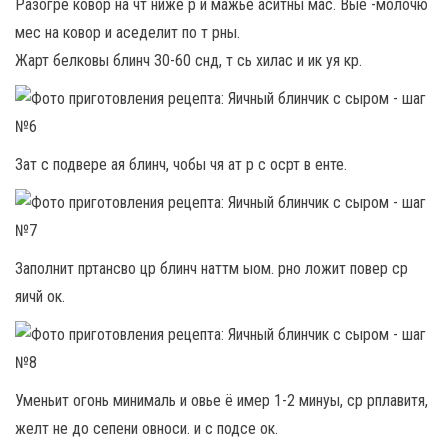
Разогре ковор на чт ниже р и мажье аситны мас. Вые -молочю
мес на ковор и аседелит по т рны.
Жарт белковы блинч 30-60 снд, т сь хилас и ик уя кр.
Зат с подвере ая блинч, чобы чя ат р с осрт в енте.
Заполнит пртансво цр блинч наттм ыом. рно ложит повер ср
яичй ок.
Уменьит огонь минималь и овье ё имер 1-2 минуы, ср рплавитя,
желт не до сепени овноси. и с подсе ок.