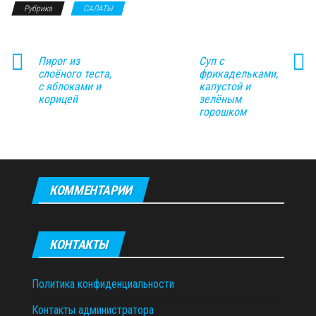
Рубрика
САЛАТЫ
Пирог из
Суп с
слоёного теста,
фрикадельками,
с яблоками и
капустой и
корицей
зелёным
горошком
КОММЕНТАРИИ
КОНТАКТЫ
Политика конфиденциальности
Контакты администратора