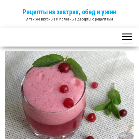
Skip
Рецепты на завтрак, обед и ужин
to
А так же вкусные и полезные десерты с рецептами
the
content