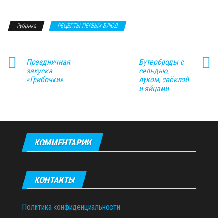
Рубрика
РЕЦЕПТЫ ПЕРВЫХ БЛЮД
Праздничная
Бутерброды с
закуска
сельдью,
«Грибочки»
луком, свёклой
и яйцами
КОММЕНТАРИИ
КОНТАКТЫ
Политика конфиденциальности