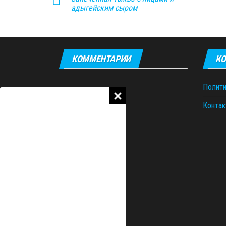
адыгейским сыром
КОММЕНТАРИИ
КО
Полити
Контак