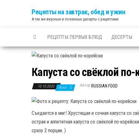
Skip
Рецепты на завтрак, обед и ужин
to
А так же вкусные и полезные десерты с рецептами
the
content
РЕЦЕПТЫ ПЕРВЫХ БЛЮД
ДЕСЕРТЫ
Капуста со свёклой по-
Автор
RUSSIAN FOOD
10.10.2020
Выкл.
Съедается в миг! Хрустящая и сочная капуста со свё
острая и аппетитная капуста со свёклой по-корейски
сразу 2 порции. )