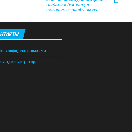
грибами и беконом, в
сметанно-сырной заливке
НТАКТЫ
ка конфиденциальности
ты администратора