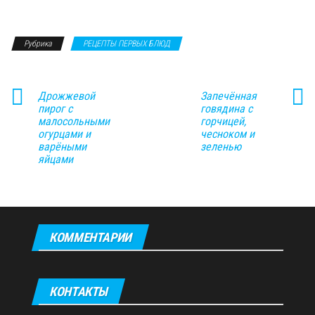
Рубрика
РЕЦЕПТЫ ПЕРВЫХ БЛЮД
Дрожжевой
Запечённая
пирог с
говядина с
малосольными
горчицей,
огурцами и
чесноком и
варёными
зеленью
яйцами
КОММЕНТАРИИ
КОНТАКТЫ