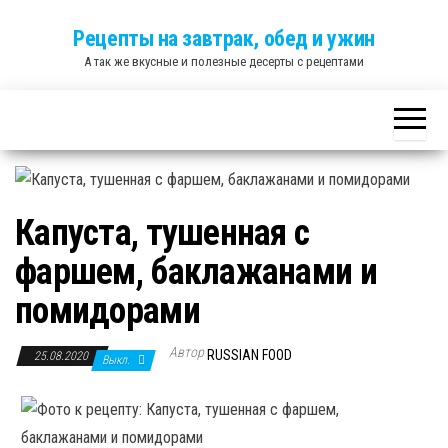
Skip
Рецепты на завтрак, обед и ужин
to
А так же вкусные и полезные десерты с рецептами
the
content
Капуста, тушенная с
фаршем, баклажанами и
помидорами
Автор
RUSSIAN FOOD
25.08.2020
Выкл.