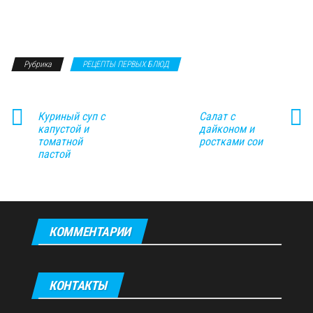
Рубрика
РЕЦЕПТЫ ПЕРВЫХ БЛЮД
Куриный суп с
Салат с
капустой и
дайконом и
томатной
ростками сои
пастой
КОММЕНТАРИИ
КОНТАКТЫ