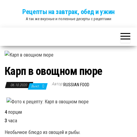
Skip
Рецепты на завтрак, обед и ужин
to
А так же вкусные и полезные десерты с рецептами
the
content
Карп в овощном пюре
Автор
RUSSIAN FOOD
06.10.2020
Выкл.
4
порции
3
часа
Необычное блюдо из овощей и рыбы.