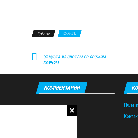
Рубрика
САЛАТЫ
Закуска из свеклы со свежим
хреном
КОММЕНТАРИИ
КО
Полити
Контак