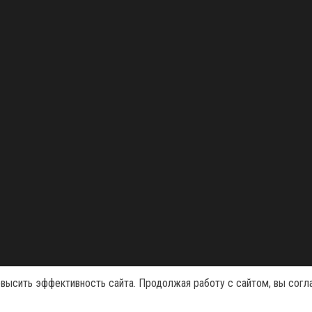
Сайт работает на
WordPress
|
Тема:
Envo Magazine
овысить эффективность сайта. Продолжая работу с сайтом, вы согл