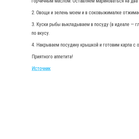
горчичным маслом. Оставляем мариноваться на два 
2. Овощи и зелень моем и в соковыжималке отжим
3. Куски рыбы выкладываем в посуду (в идеале — г
по вкусу.
4. Накрываем посудину крышкой и готовим карпа с о
Приятного аппетита!
Источник