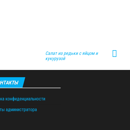
Салат из редьки с яйцом и
кукурузой
НТАКТЫ
ка конфиденциальности
ты администратора