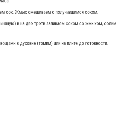
часа.
аем сок. Жмых смешиваем с получившимся соком.
линяную) и на две трети заливаем соком со жмыхом, солим
вощами в духовке (томим) или на плите до готовности.