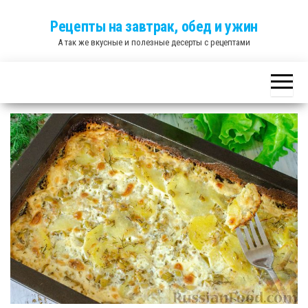
Skip
Рецепты на завтрак, обед и ужин
to
А так же вкусные и полезные десерты с рецептами
the
content