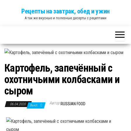
Skip
Рецепты на завтрак, обед и ужин
to
А так же вкусные и полезные десерты с рецептами
the
content
Картофель, запечённый с
охотничьими колбасками и
сыром
Автор
RUSSIAN FOOD
06.04.2020
Выкл.