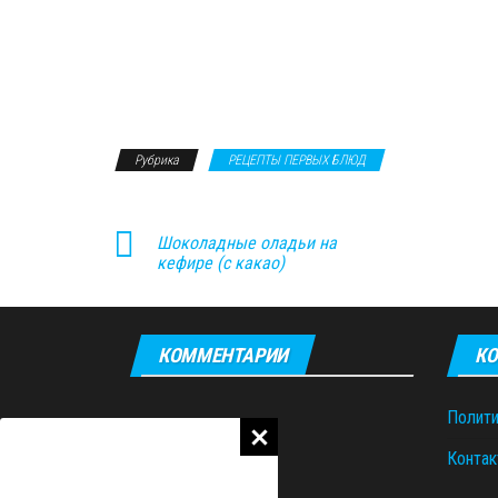
Рубрика
РЕЦЕПТЫ ПЕРВЫХ БЛЮД
Шоколадные оладьи на
кефире (с какао)
КОММЕНТАРИИ
КО
Полити
Контак