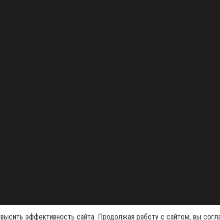
Сайт работает на
WordPress
|
Тема:
Envo Magazine
овысить эффективность сайта. Продолжая работу с сайтом, вы согл