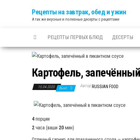
Skip
Рецепты на завтрак, обед и ужин
to
А так же вкусные и полезные десерты с рецептами
the
content
РЕЦЕПТЫ ПЕРВЫХ БЛЮД
ДЕСЕРТЫ
Картофель, запечённый
Автор
RUSSIAN FOOD
15.04.2020
Выкл.
4
порции
2
часа
(ваши
20
мин
)
Отличный гарнир для праздничного стола — картофе