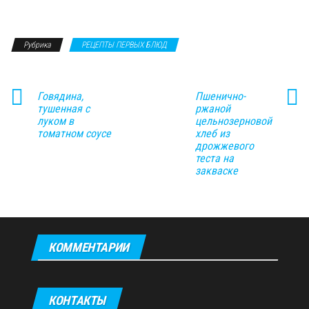
Рубрика
РЕЦЕПТЫ ПЕРВЫХ БЛЮД
Говядина,
Пшенично-
тушенная с
ржаной
луком в
цельнозерновой
томатном соусе
хлеб из
дрожжевого
теста на
закваске
КОММЕНТАРИИ
КОНТАКТЫ