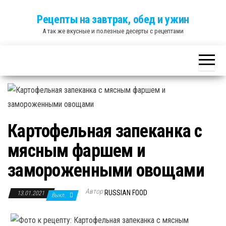
Skip
Рецепты на завтрак, обед и ужин
to
А так же вкусные и полезные десерты с рецептами
the
content
Картофельная запеканка с
мясным фаршем и
замороженными овощами
Автор
RUSSIAN FOOD
13.01.2021
Выкл.