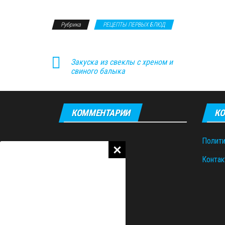
Рубрика
РЕЦЕПТЫ ПЕРВЫХ БЛЮД
Закуска из свеклы с хреном и
свиного балыка
КОММЕНТАРИИ
КО
Полити
Контак