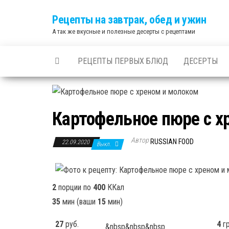
Skip
Рецепты на завтрак, обед и ужин
to
А так же вкусные и полезные десерты с рецептами
the
content
РЕЦЕПТЫ ПЕРВЫХ БЛЮД
ДЕСЕРТЫ
Картофельное пюре с х
Автор
RUSSIAN FOOD
22.09.2020
Выкл.
2
порции по
400
ККал
35
мин
(ваши
15
мин
)
27
руб.
4
гр
&nbsp&nbsp&nbsp