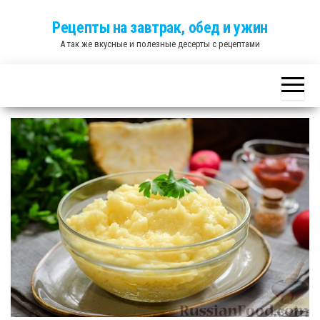
Skip
Рецепты на завтрак, обед и ужин
to
А так же вкусные и полезные десерты с рецептами
the
content