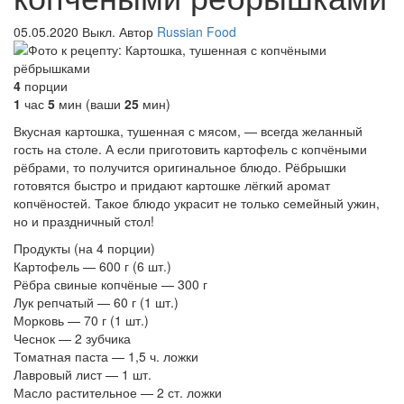
05.05.2020
Выкл.
Автор
Russian Food
4
порции
1
час
5
мин
(ваши
25
мин
)
Вкусная картошка, тушенная с мясом, — всегда желанный
гость на столе. А если приготовить картофель с копчёными
рёбрами, то получится оригинальное блюдо. Рёбрышки
готовятся быстро и придают картошке лёгкий аромат
копчёностей. Такое блюдо украсит не только семейный ужин,
но и праздничный стол!
Продукты
(на 4 порции)
Картофель — 600 г (6 шт.)
Рёбра свиные копчёные — 300 г
Лук репчатый — 60 г (1 шт.)
Морковь — 70 г (1 шт.)
Чеснок — 2 зубчика
Томатная паста — 1,5 ч. ложки
Лавровый лист — 1 шт.
Масло растительное — 2 ст. ложки