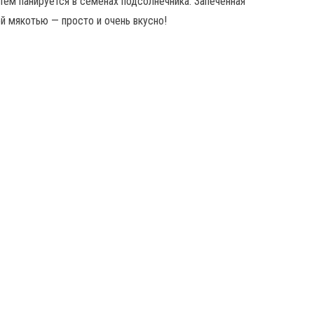
тем панируется в семенах подсолнечника. Запечённая
й мякотью — просто и очень вкусно!