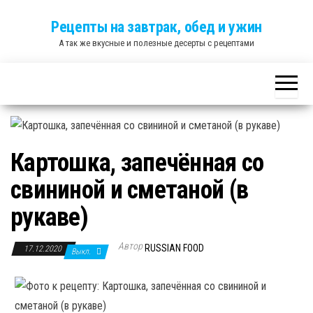
Skip
Рецепты на завтрак, обед и ужин
to
А так же вкусные и полезные десерты с рецептами
the
content
Картошка, запечённая со
свининой и сметаной (в
рукаве)
Автор
RUSSIAN FOOD
17.12.2020
Выкл.