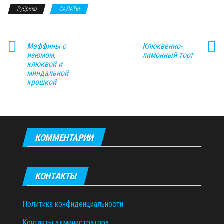
Рубрика
САЛАТЫ
Маффины с
Клюквенно-
изюмом,
лимонный торт
клюквой и
миндальной
крошкой
КОММЕНТАРИИ
КОНТАКТЫ
Политика конфиденциальности
Контакты администратора