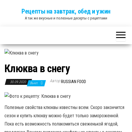
Skip
Рецепты на завтрак, обед и ужин
to
А так же вкусные и полезные десерты с рецептами
the
content
Клюква в снегу
Автор
RUSSIAN FOOD
30.09.2020
Выкл.
Полезные свойства клюквы известны всем. Скоро закончится
сезон и купить клюкву можно будет только замороженной.
Пока есть возможность полакомиться свеженькой ягодой,