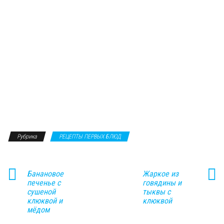
Рубрика
РЕЦЕПТЫ ПЕРВЫХ БЛЮД
Банановое
Жаркое из
печенье с
говядины и
сушеной
тыквы с
клюквой и
клюквой
мёдом