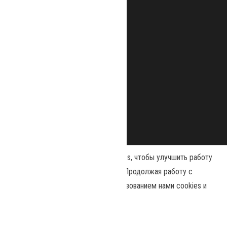
Наш сайт использует файлы cookies, чтобы улучшить работу
и повысить эффективность сайта. Продолжая работу с
сайтом, вы соглашаетесь с использованием нами cookies и
Сайт работает на
WordPress
|
Тема:
Envo Magazine
политикой конфиденциальности
.
Политика конфиденциальности
Принять