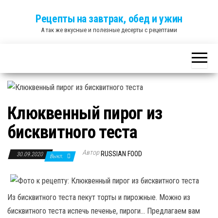
Skip
Рецепты на завтрак, обед и ужин
to
А так же вкусные и полезные десерты с рецептами
the
content
Клюквенный пирог из
бисквитного теста
Автор
RUSSIAN FOOD
30.09.2020
Выкл.
Из бисквитного теста пекут торты и пирожные. Можно из
бисквитного теста испечь печенье, пироги… Предлагаем вам