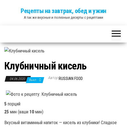
Skip
Рецепты на завтрак, обед и ужин
to
А так же вкусные и полезные десерты с рецептами
the
content
Клубничный кисель
Автор
RUSSIAN FOOD
04.06.2020
Выкл.
5
порций
25
мин
(ваши
10
мин
)
Вкусный витаминный напиток — кисель из клубники! Сладкое