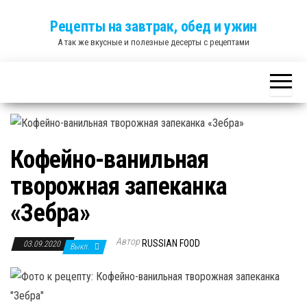
Skip
Рецепты на завтрак, обед и ужин
to
А так же вкусные и полезные десерты с рецептами
the
content
Кофейно-ванильная
творожная запеканка
«Зебра»
Автор
RUSSIAN FOOD
03.09.2020
Выкл.