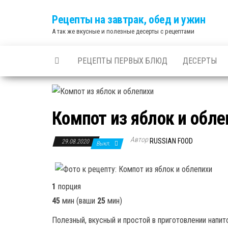
Skip
Рецепты на завтрак, обед и ужин
to
А так же вкусные и полезные десерты с рецептами
the
content
РЕЦЕПТЫ ПЕРВЫХ БЛЮД
ДЕСЕРТЫ
Компот из яблок и обле
Автор
RUSSIAN FOOD
29.08.2020
Выкл.
1
порция
45
мин
(ваши
25
мин
)
Полезный, вкусный и простой в приготовлении напит