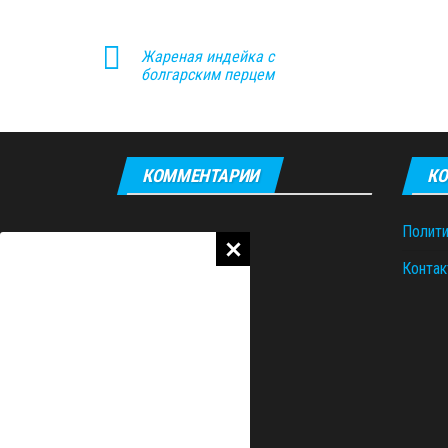
Жареная индейка с
болгарским перцем
КОММЕНТАРИИ
КО
Полити
Контак