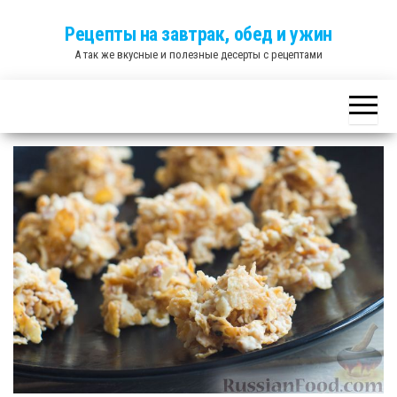
Skip
Рецепты на завтрак, обед и ужин
to
А так же вкусные и полезные десерты с рецептами
the
content