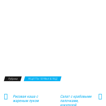
Рубрика
РЕЦЕПТЫ ПЕРВЫХ БЛЮД
Рисовая каша с
Салат с крабовыми
жареным луком
палочками,
кукурузой,