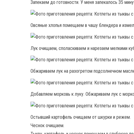
Запекаем до готовности. У меня запекалось 35 мину
Овсяные хлопья помещаем в чашу блендера и измел
Лук очищаем, споласкиваем и нарезаем мелкими куб
Обжариваем лук на разогретом подсолнечном масле 
Добавляем морковь к луку. Обжариваем лук с морко
Остывший картофель очищаем от шкурки и режем.
Чеснок очищаем.
Тыкву, картофель и чеснок помещаем в глубокую п