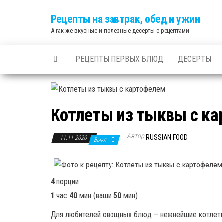
Skip
Рецепты на завтрак, обед и ужин
to
А так же вкусные и полезные десерты с рецептами
the
content
РЕЦЕПТЫ ПЕРВЫХ БЛЮД
ДЕСЕРТЫ
Котлеты из тыквы с к
Автор
RUSSIAN FOOD
11.11.2020
Выкл.
4
порции
1
час
40
мин
(ваши
50
мин
)
Для любителей овощных блюд – нежнейшие котлеты 