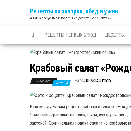
Skip
Рецепты на завтрак, обед и ужин
to
А так же вкусные и полезные десерты с рецептами
the
content
РЕЦЕПТЫ ПЕРВЫХ БЛЮД
ДЕСЕРТЫ
Крабовый салат «Рожд
Автор
RUSSIAN FOOD
22.09.2020
Выкл.
Рекомендуем вам рецепт крабового салата «Рождес
Сочетание крабовых палочек, сыра, кукурузы, риса,
закуской. Оригинальная подача салата из крабовых 