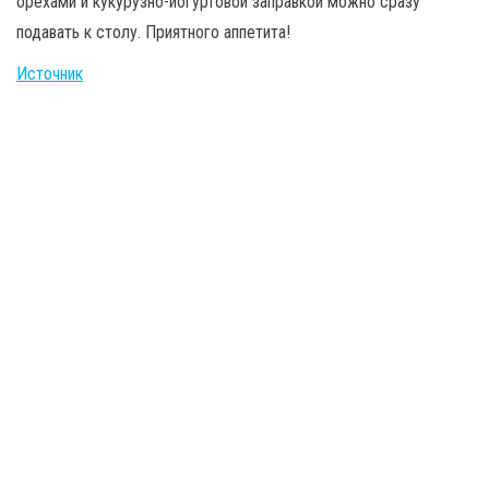
орехами и кукурузно-йогуртовой заправкой можно сразу
подавать к столу. Приятного аппетита!
Источник