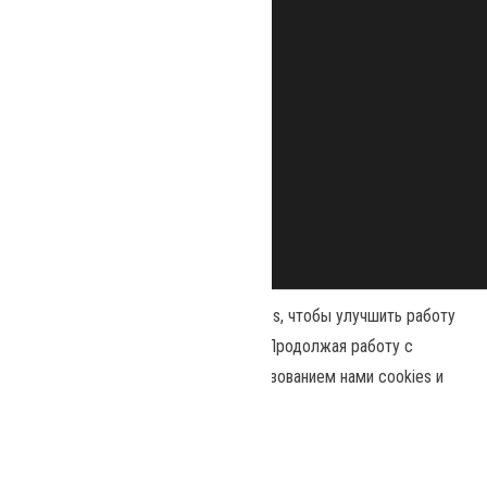
Наш сайт использует файлы cookies, чтобы улучшить работу
и повысить эффективность сайта. Продолжая работу с
сайтом, вы соглашаетесь с использованием нами cookies и
Сайт работает на
WordPress
|
Тема:
Envo Magazine
политикой конфиденциальности
.
Политика конфиденциальности
Принять