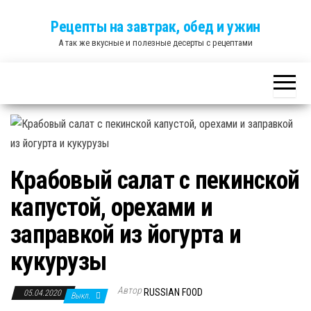
Skip
Рецепты на завтрак, обед и ужин
to
А так же вкусные и полезные десерты с рецептами
the
content
Крабовый салат с пекинской
капустой, орехами и
заправкой из йогурта и
кукурузы
Автор
RUSSIAN FOOD
05.04.2020
Выкл.