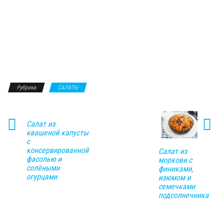
Рубрика
САЛАТЫ
Салат из
квашеной капусты
с
консервированной
Салат из
фасолью и
моркови с
солёными
финиками,
огурцами
изюмом и
семечками
подсолнечника