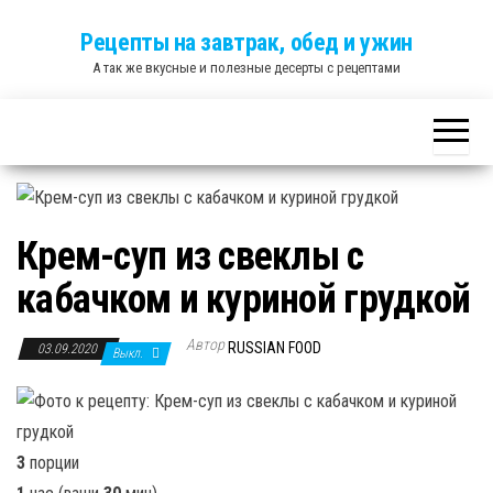
Skip
Рецепты на завтрак, обед и ужин
to
А так же вкусные и полезные десерты с рецептами
the
content
Крем-суп из свеклы с
кабачком и куриной грудкой
Автор
RUSSIAN FOOD
03.09.2020
Выкл.
3
порции