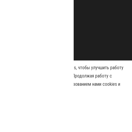
Наш сайт использует файлы cookies, чтобы улучшить работу
и повысить эффективность сайта. Продолжая работу с
сайтом, вы соглашаетесь с использованием нами cookies и
Сайт работает на
WordPress
|
Тема:
Envo Magazine
политикой конфиденциальности
.
Политика конфиденциальности
Принять