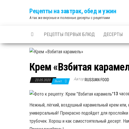
Skip
Рецепты на завтрак, обед и ужин
to
А так же вкусные и полезные десерты с рецептами
the
content
РЕЦЕПТЫ ПЕРВЫХ БЛЮД
ДЕСЕРТЫ
Крем «Взбитая караме
Автор
RUSSIAN FOOD
23.05.2020
Выкл.
13
часо
Нежный, лёгкий, воздушный карамельный крем или, к
универсальный! Прекрасно подойдет для прослойки 
трубочек. Хорош и как самостоятельный десерт. Нам