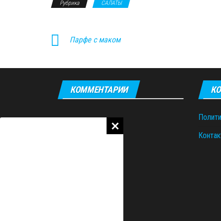
Рубрика
САЛАТЫ
Парфе с маком
КОММЕНТАРИИ
КО
Полити
Контак