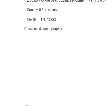
Дрожжи сухие быстродействующие — 7 г (1,5 ч. л
Соль — 0,5 ч. ложки
Сахар — 1 ч. ложка
Пошаговый фото рецепт