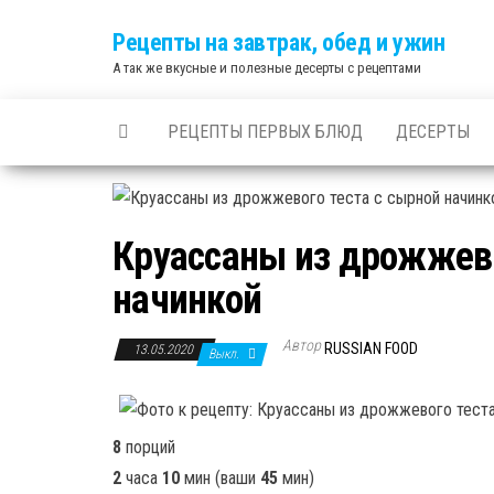
Skip
Рецепты на завтрак, обед и ужин
to
А так же вкусные и полезные десерты с рецептами
the
content
РЕЦЕПТЫ ПЕРВЫХ БЛЮД
ДЕСЕРТЫ
Круассаны из дрожжево
начинкой
Автор
RUSSIAN FOOD
13.05.2020
Выкл.
8
порций
2
часа
10
мин
(ваши
45
мин
)