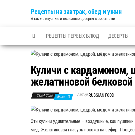
Skip
Рецепты на завтрак, обед и ужин
to
А так же вкусные и полезные десерты с рецептами
the
content
РЕЦЕПТЫ ПЕРВЫХ БЛЮД
ДЕСЕРТЫ
Куличи с кардамоном, 
желатиновой белковой
Автор
RUSSIAN FOOD
23.04.2020
Выкл.
Эти куличи удивительные – воздушные, как пушинки
мёд. Желатиновая глазурь похожа на зефир. Процесс