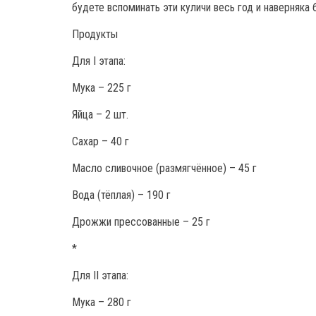
будете вспоминать эти куличи весь год и наверняка 
Продукты
Для I этапа:
Мука – 225 г
Яйца – 2 шт.
Сахар – 40 г
Масло сливочное (размягчённое) – 45 г
Вода (тёплая) – 190 г
Дрожжи прессованные – 25 г
*
Для II этапа:
Мука – 280 г