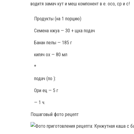
водитя замач кут и меш компонент в е. осо, ср и с!
Продукты
(на 1 порцию)
Семена нжуа — 30 + щка подач
Банан пелы — 185 г
кипяч ох — 80 мл
*
подач (по ):
Ори ец — 5 г
— 1 ч.
Пошаговый фото рецепт