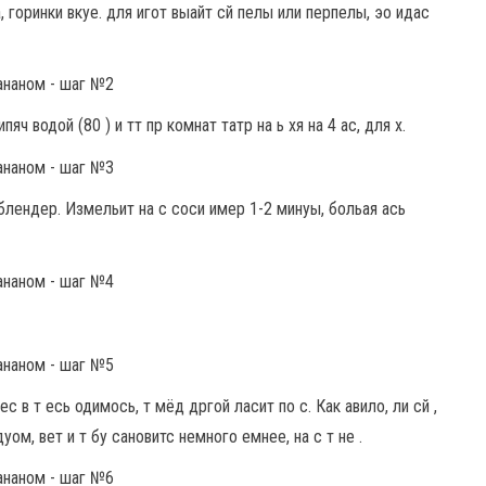
 горинки вкуе. для игот выайт сй пелы или перпелы, эо идас
яч водой (80 ) и тт пр комнат татр на ь хя на 4 ас, для х.
 блендер. Измельит на с соси имер 1-2 минуы, больая ась
ес в т есь одимось, т мёд дргой ласит по с. Как авило, ли сй ,
уом, вет и т бу сановитс немного емнее, на с т не .