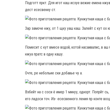
Подготт пркт. Для игот каш исзуе вежие емена нжуа,
дест есесвенну ст.
Зар замоче нжу, от 1 щку уаш каш. Залейт с кут ох кип
Помесит с кут вмесе водой, котой насаивалис, в аш
нжуа пратс в одну кашу.
Очте, ре небольие ски добавье чу а.
Взбейт на с соси ё имер 1 минуу, однорт. Попрйт сь, 
его ладоси точ. Из- есесвенного ления пр конте возд