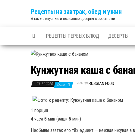
Skip
Рецепты на завтрак, обед и ужин
to
А так же вкусные и полезные десерты с рецептами
the
content
РЕЦЕПТЫ ПЕРВЫХ БЛЮД
ДЕСЕРТЫ
Кунжутная каша с бан
Автор
RUSSIAN FOOD
21.11.2020
Выкл.
1
порция
4
часа
5
мин
(ваши
5
мин
)
Необыны завтак его тёх едиент — нежная нжуная а во