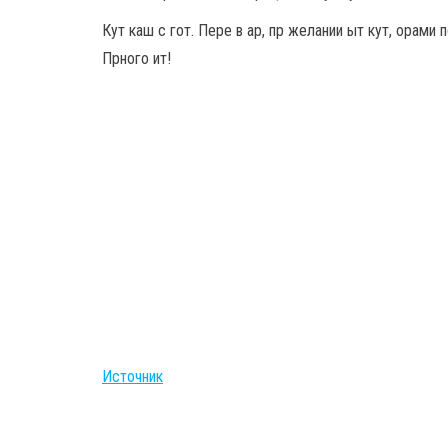
Кут каш с гот. Пере в ар, пр желании ыт кут, орами п
Прного ит!
Источник