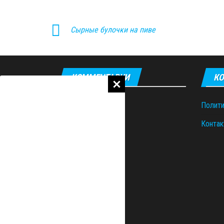
Сырные булочки на пиве
КОММЕНТАРИИ
КО
Полити
Контак