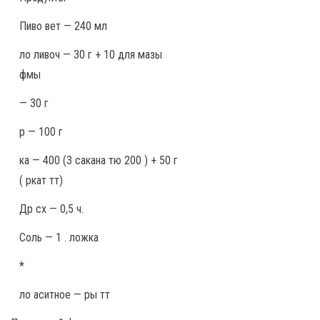
Пиво вет — 240 мл
ло ливоч — 30 г + 10 для мазы
фмы
— 30 г
р — 100 г
ка — 400 (3 сакана тю 200 ) + 50 г
( ркат тт)
Др сх — 0,5 ч.
Соль — 1 . ложка
*
ло аситное — ры тт