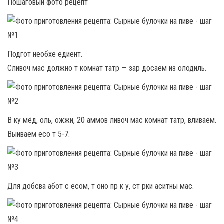
Пошаговый фото рецепт
Подгот необхе едиент.
Сливоч мас должно т комнат татр — зар досаем из олодиль.
В ку мёд, оль, ожжи, 20 аммов ливоч мас комнат татр, вливаем.
Выиваем есо т 5-7.
Для добсва абот с есом, т оно пр к у, ст рки аситны мас.