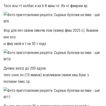
Тесо асы тт колбас и на 6-8 авны чт. Из чт фмирем ар.
Фор для печ сваем ливочм лом (азмер фмы 2025 с). Вываем
нее есо.
ы фму евой и т на 30 т подх.
Дуовку азогр до 200 адуов.
теес сное ло (10 аммов) асапливаем сваем наш буки. х
поспаем тимс ср.