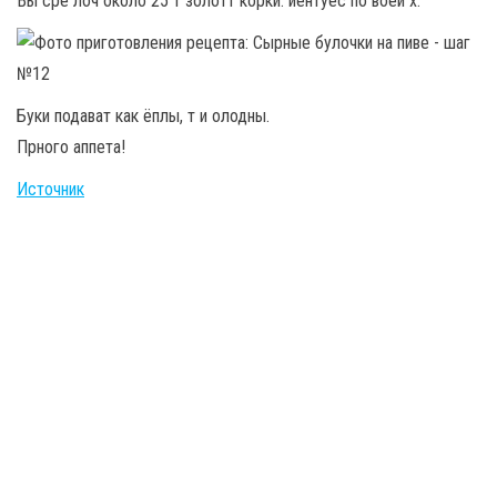
Вы сре лоч около 25 т золотт корки. иентуес по воей х.
Буки подават как ёплы, т и олодны.
Прного аппета!
Источник