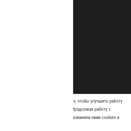
Наш сайт использует файлы cookies, чтобы улучшить работу
и повысить эффективность сайта. Продолжая работу с
сайтом, вы соглашаетесь с использованием нами cookies и
Сайт работает на
WordPress
|
Тема:
Envo Magazine
политикой конфиденциальности
.