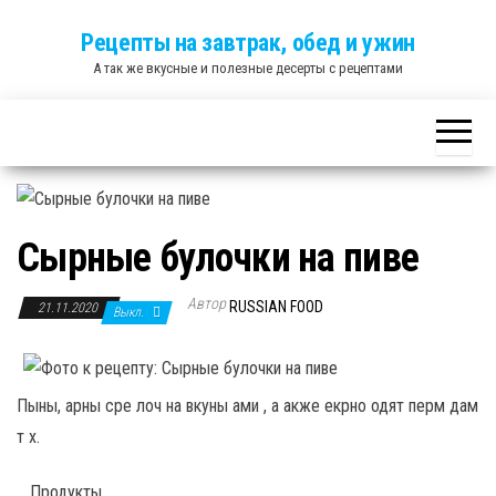
Skip
Рецепты на завтрак, обед и ужин
to
А так же вкусные и полезные десерты с рецептами
the
content
Сырные булочки на пиве
Автор
RUSSIAN FOOD
21.11.2020
Выкл.
Пыны, арны сре лоч на вкуны ами , а акже екрно одят перм дам
т х.
Продукты