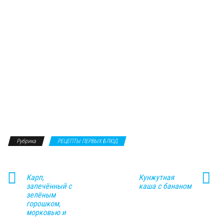
Рубрика
РЕЦЕПТЫ ПЕРВЫХ БЛЮД
Карп,
Кунжутная
запечённый с
каша с бананом
зелёным
горошком,
морковью и