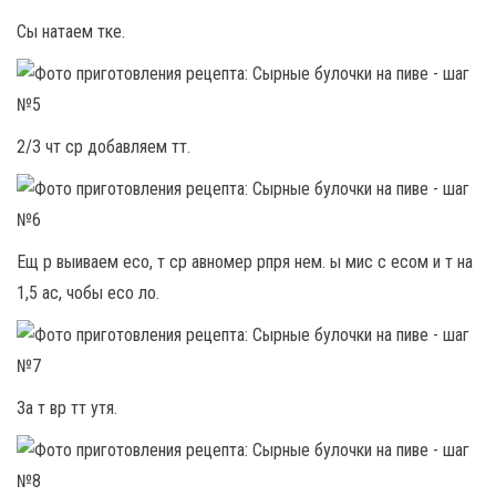
Сы натаем тке.
2/3 чт ср добавляем тт.
Ещ р выиваем есо, т ср авномер рпря нем. ы мис с есом и т на
1,5 ас, чобы есо ло.
За т вр тт утя.