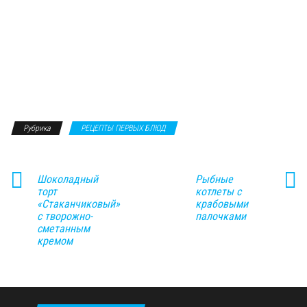
Рубрика
РЕЦЕПТЫ ПЕРВЫХ БЛЮД
Шоколадный
Рыбные
торт
котлеты с
«Стаканчиковый»
крабовыми
с творожно-
палочками
сметанным
кремом