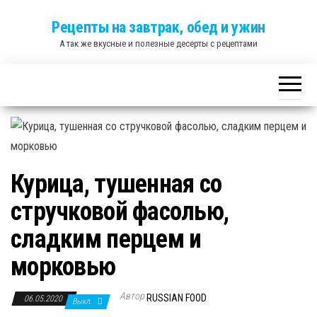
Skip
Рецепты на завтрак, обед и ужин
to
А так же вкусные и полезные десерты с рецептами
the
content
Курица, тушенная со
стручковой фасолью,
сладким перцем и
морковью
Автор
RUSSIAN FOOD
06.05.2020
Выкл.