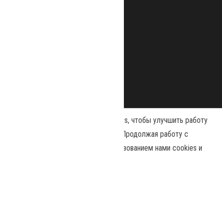
Наш сайт использует файлы cookies, чтобы улучшить работу
и повысить эффективность сайта. Продолжая работу с
сайтом, вы соглашаетесь с использованием нами cookies и
Сайт работает на
WordPress
|
Тема:
Envo Magazine
политикой конфиденциальности
.
Политика конфиденциальности
Принять