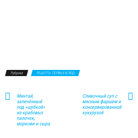
Рубрика
РЕЦЕПТЫ ПЕРВЫХ БЛЮД
Минтай,
Сливочный суп с
запечённый
мясным фаршем и
под «шубкой»
консервированной
из крабовых
кукурузой
палочек,
моркови и сыра