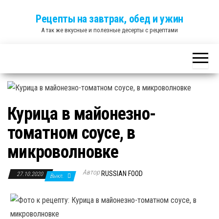
Skip
Рецепты на завтрак, обед и ужин
to
А так же вкусные и полезные десерты с рецептами
the
content
Курица в майонезно-
томатном соусе, в
микроволновке
Автор
RUSSIAN FOOD
27.10.2020
Выкл.