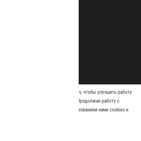
Наш сайт использует файлы cookies, чтобы улучшить работу
и повысить эффективность сайта. Продолжая работу с
сайтом, вы соглашаетесь с использованием нами cookies и
Сайт работает на
WordPress
|
Тема:
Envo Magazine
политикой конфиденциальности
.
Политика конфиденциальности
Принять