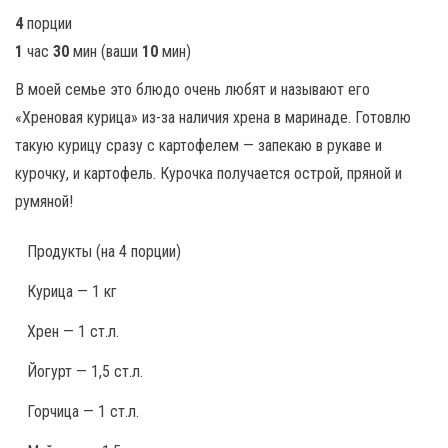
4
порции
1
час
30
мин
(ваши
10
мин
)
В моей семье это блюдо очень любят и называют его
«Хреновая курица» из-за наличия хрена в маринаде. Готовлю
такую курицу сразу с картофелем — запекаю в рукаве и
курочку, и картофель. Курочка получается острой, пряной и
румяной!
Продукты
(на 4 порции)
Курица — 1 кг
Хрен — 1 ст.л.
Йогурт — 1,5 ст.л.
Горчица — 1 ст.л.