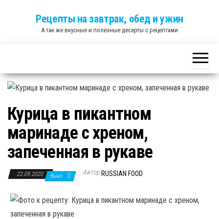
Skip
Рецепты на завтрак, обед и ужин
to
А так же вкусные и полезные десерты с рецептами
the
content
Курица в пикантном
маринаде с хреном,
запеченная в рукаве
Автор
RUSSIAN FOOD
22.09.2020
Выкл.