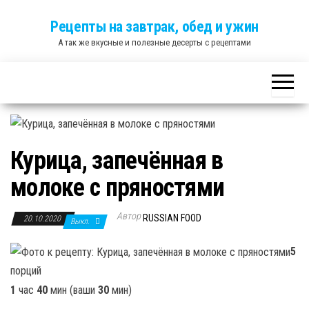
Skip
Рецепты на завтрак, обед и ужин
to
А так же вкусные и полезные десерты с рецептами
the
content
Курица, запечённая в
молоке с пряностями
Автор
RUSSIAN FOOD
20.10.2020
Выкл.
5
порций
1
час
40
мин (ваши
30
мин)