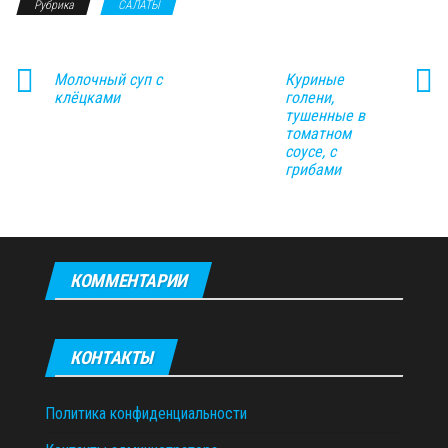
Рубрика
САЛАТЫ
Молочный суп с
Куриные
клёцками
голени,
тушенные в
томатном
соусе, с
грибами
КОММЕНТАРИИ
КОНТАКТЫ
Политика конфиденциальности