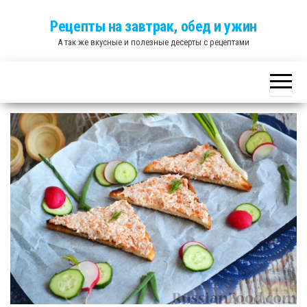
Skip
Рецепты на завтрак, обед и ужин
to
А так же вкусные и полезные десерты с рецептами
the
content