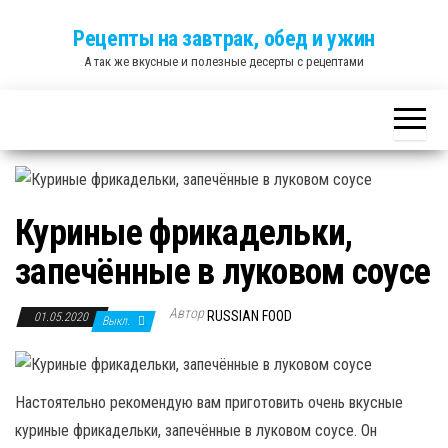
Skip
Рецепты на завтрак, обед и ужин
to
А так же вкусные и полезные десерты с рецептами
the
content
Куриные фрикадельки,
запечённые в луковом соусе
Автор
RUSSIAN FOOD
01.05.2020
Выкл.
Настоятельно рекомендую вам приготовить очень вкусные
куриные фрикадельки, запечённые в луковом соусе. Он