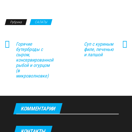
Рубрика
САЛАТЫ
Горячие
Суп с куриным
бутерброды с
филе, печенью
сыром,
и лапшой
консервированной
рыбой и огурцом
(в
микроволновке)
КОММЕНТАРИИ
КОНТАКТЫ