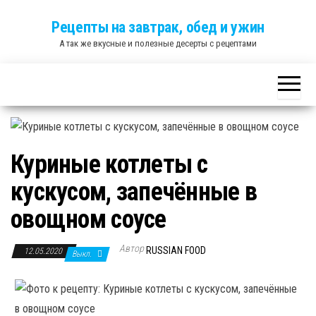
Skip
Рецепты на завтрак, обед и ужин
to
А так же вкусные и полезные десерты с рецептами
the
content
Куриные котлеты с
кускусом, запечённые в
овощном соусе
Автор
RUSSIAN FOOD
12.05.2020
Выкл.