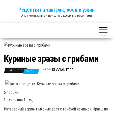
Skip
Рецепты на завтрак, обед и ужин
to
А так же вкусные и полезные десерты с рецептами
the
content
Куриные зразы с грибами
Автор
RUSSIAN FOOD
04.05.2020
Выкл.
5
порций
1
час
(ваши
1
час
)
Интересный вариант мясных зраз с грибной начинкой. Зразы по