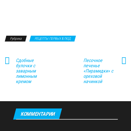
Рубрика
РЕЦЕПТЫ ПЕРВЫХ БЛЮД
Сдобные
Песочное
булочки с
печенье
заварным
«Пирамидки» с
лимонным
ореховой
кремом
начинкой
КОММЕНТАРИИ