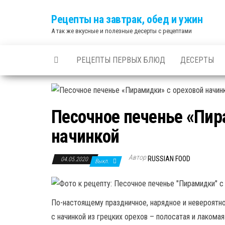
Skip
Рецепты на завтрак, обед и ужин
to
А так же вкусные и полезные десерты с рецептами
the
content
РЕЦЕПТЫ ПЕРВЫХ БЛЮД
ДЕСЕРТЫ
Песочное печенье «Пир
начинкой
Автор
RUSSIAN FOOD
04.05.2020
Выкл.
По-настоящему праздничное, нарядное и невероятно
с начинкой из грецких орехов – полосатая и лакомая