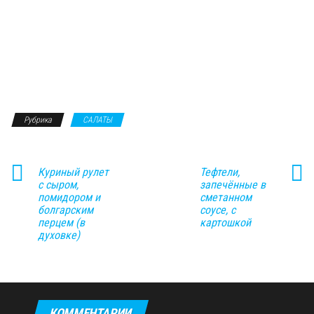
Рубрика
САЛАТЫ
Куриный рулет
Тефтели,
с сыром,
запечённые в
помидором и
сметанном
болгарским
соусе, с
перцем (в
картошкой
духовке)
КОММЕНТАРИИ