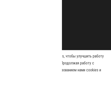
Наш сайт использует файлы cookies, чтобы улучшить работу
и повысить эффективность сайта. Продолжая работу с
сайтом, вы соглашаетесь с использованием нами cookies и
Сайт работает на
WordPress
|
Тема:
Envo Magazine
политикой конфиденциальности
.
Политика конфиденциальности
Принять