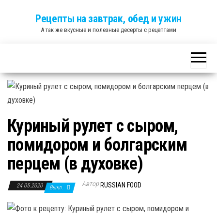
Skip
Рецепты на завтрак, обед и ужин
to
А так же вкусные и полезные десерты с рецептами
the
content
Куриный рулет с сыром,
помидором и болгарским
перцем (в духовке)
Автор
RUSSIAN FOOD
24.05.2020
Выкл.