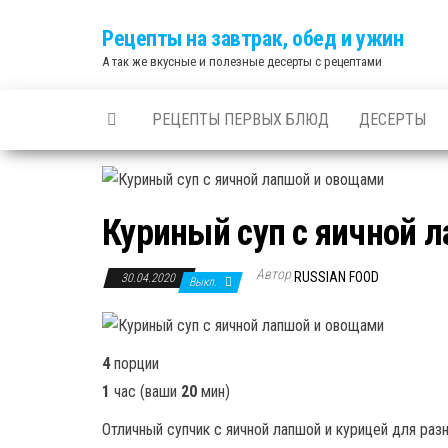
Skip
Рецепты на завтрак, обед и ужин
to
А так же вкусные и полезные десерты с рецептами
the
content
РЕЦЕПТЫ ПЕРВЫХ БЛЮД
ДЕСЕРТЫ
Куриный суп с яичной 
Автор
RUSSIAN FOOD
30.04.2020
Выкл.
4
порции
1
час (ваши
20
мин)
Отличный супчик с яичной лапшой и курицей для ра