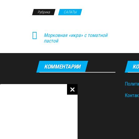
Рубрика
САЛАТЫ
Морковная «икра» с томатной
пастой
КОММЕНТАРИИ
КО
Полити
Контак