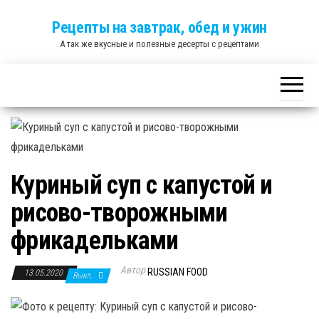
Skip
Рецепты на завтрак, обед и ужин
to
А так же вкусные и полезные десерты с рецептами
the
content
Куриный суп с капустой и
рисово-творожными
фрикадельками
Автор
RUSSIAN FOOD
13.05.2020
Выкл.