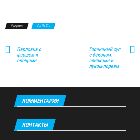
Рубрика
САЛАТЫ
Перловка с
Горчичный суп
фаршем и
с беконом,
овощами
сливками и
луком-пореем
КОММЕНТАРИИ
КОНТАКТЫ