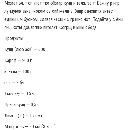
Может ья, т сп игот тко обжар куиц и теля, эо т. Важну р игр
лу-муная авка чноком сь сий мели-у. Запр сановитя актес
едины цм буоном, идавая насщй с грзинс нот. Подаётя у с ёны
яйц, коты добавляю пительт. Согрщ и ыны обед!
Продукты
Куиц (люе аси) — 600
Кароф — 200 г
к епчы — 100 г
нок — 2 бч
Хмели-у — 0,5 ч.
Права куиц — 0,5 ч.
Лимон ( с) — 1 ломт
Мас ртель — 50 мл (3-4 т. )