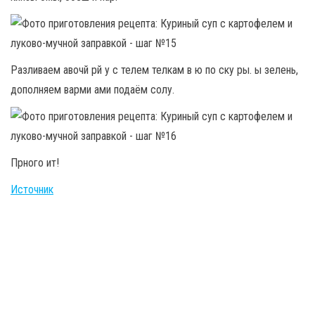
Разливаем авочй рй у с телем телкам в ю по ску ры. ы зелень,
дополняем варми ами подаём солу.
Прного ит!
Источник