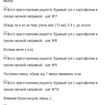
мелье.
Обжар лу и ес на темс ртель мас (15 мл) 3-4 т, до исоси.
Вспаем мели-у и ку.
Посоянно емеш, обжар ещ 1 минуу минималь огне.
Вливаем буона касрли. емеш, с.