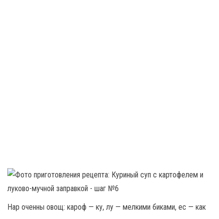
Нар оченны овощ: кароф — ку, лу — мелкими биками, ес — как