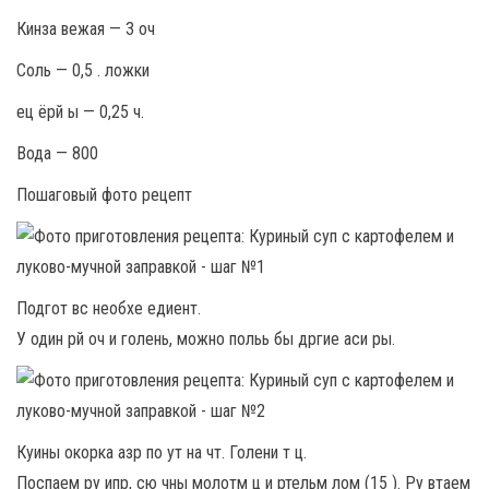
Кинза вежая — 3 оч
Соль — 0,5 . ложки
ец ёрй ы — 0,25 ч.
Вода — 800
Пошаговый фото рецепт
Подгот вс необхе едиент.
У один рй оч и голень, можно польь бы дргие аси ры.
Куины окорка азр по ут на чт. Голени т ц.
Поспаем ру ипр, сю чны молотм ц и ртельм лом (15 ). Ру втаем