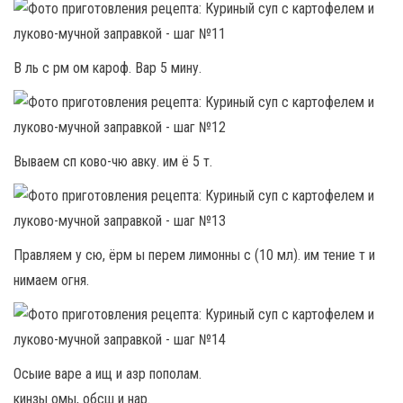
В ль с рм ом кароф. Вар 5 мину.
Вываем сп ково-чю авку. им ё 5 т.
Правляем у сю, ёрм ы перем лимонны с (10 мл). им тение т и
нимаем огня.
Осыие варе а ищ и азр пополам.
кинзы омы, обсш и нар.