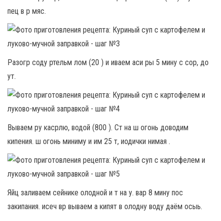
пец в р мяс.
Разогр соду ртельм лом (20 ) и иваем аси ры 5 мину с сор, до
ут.
Вываем ру касрлю, водой (800 ). Ст на ш огонь доводим
кипения. ш огонь миниму и им 25 т, иодички нимая .
Яйц заливаем сейнике олодной и т на у. вар 8 мину пос
закипания. исеч вр вываем а кипят в олодну воду даём осыь.