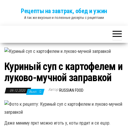
Skip
Рецепты на завтрак, обед и ужин
to
А так же вкусные и полезные десерты с рецептами
the
content
Куриный суп с картофелем и
луково-мучной заправкой
Автор
RUSSIAN FOOD
09.12.2020
Выкл.
Даже миниму пркт можно иготь у, коты прдит и се ецор.