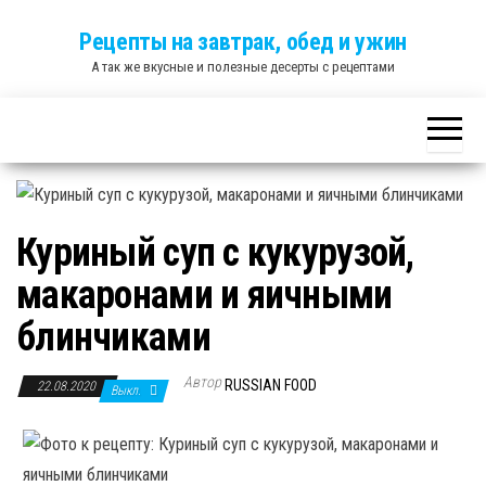
Skip
Рецепты на завтрак, обед и ужин
to
А так же вкусные и полезные десерты с рецептами
the
content
Куриный суп с кукурузой,
макаронами и яичными
блинчиками
Автор
RUSSIAN FOOD
22.08.2020
Выкл.