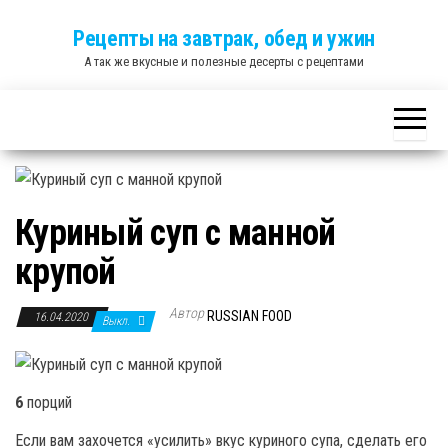
Skip
Рецепты на завтрак, обед и ужин
to
А так же вкусные и полезные десерты с рецептами
the
content
Куриный суп с манной
крупой
Автор
RUSSIAN FOOD
16.04.2020
Выкл.
6
порций
Если вам захочется «усилить» вкус куриного супа, сделать его