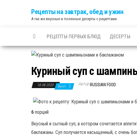
Skip
Рецепты на завтрак, обед и ужин
to
А так же вкусные и полезные десерты с рецептами
the
content
РЕЦЕПТЫ ПЕРВЫХ БЛЮД
ДЕСЕРТЫ
Куриный суп с шампин
Автор
RUSSIAN FOOD
18.08.2020
Выкл.
6
порций
Вкусный и сытный суп, в котором сочетается аппети
баклажаны. Суп получается насыщенный, с очень бо