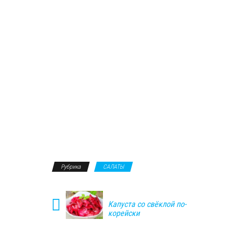
Рубрика
САЛАТЫ
Капуста со свёклой по-
корейски