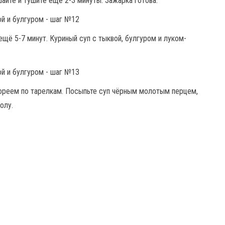
айте и тушите ещё 2-3 минуты. Зажарка готова.
щё 5-7 минут. Куриный суп с тыквой, булгуром и луком-
пореем по тарелкам. Посыпьте суп чёрным молотым перцем,
олу.