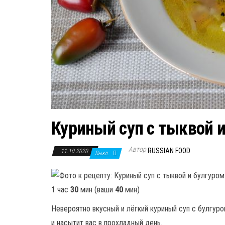
Куриный суп с тыквой 
Автор
RUSSIAN FOOD
11.10.2020
Выкл.
1
час
30
мин (ваши
40
мин)
Невероятно вкусный и лёгкий куриный суп с булгур
и насытит вас в прохладный день.