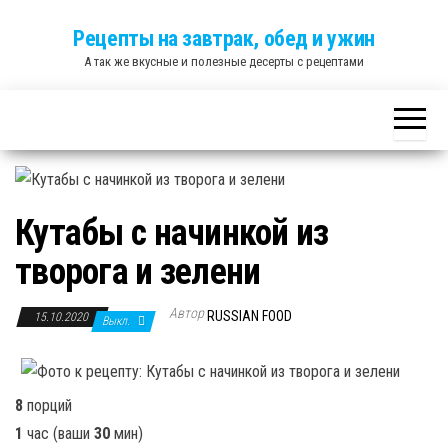
Skip
Рецепты на завтрак, обед и ужин
to
А так же вкусные и полезные десерты с рецептами
the
content
Кутабы с начинкой из
творога и зелени
Автор
RUSSIAN FOOD
15.10.2020
Выкл.
8
порций
1
час
(ваши
30
мин
)