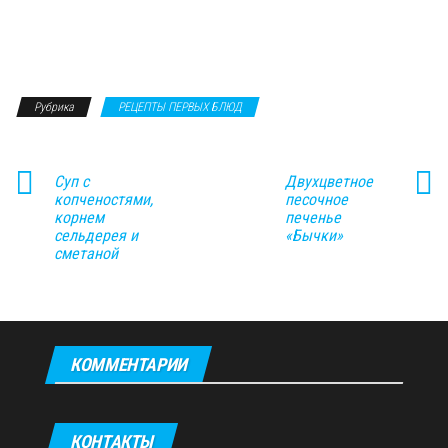
Рубрика
РЕЦЕПТЫ ПЕРВЫХ БЛЮД
Суп с
Двухцветное
копченостями,
песочное
корнем
печенье
сельдерея и
«Бычки»
сметаной
КОММЕНТАРИИ
КОНТАКТЫ